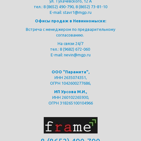
ул. Тухачевского, 12 А
тел.:
8 (8652) 490-790
,
8 (8652) 73-81-10
E-mail: stavr1@mgp.ru
Офисы продаж в Невинномыске:
Встреча с менеджером по предварительному
согласованию.
На связи 24/7
тел.:
8
(9682) 672-060
E-mail: nevin@mgp.ru
ООО "Парамита",
ИНН 2635074351,
ОГРН 1042600277686,
ИП Урсова М.И.,
ИНН 260102265930,
ОГРН 318265100104966