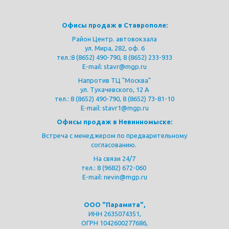
Офисы продаж в Ставрополе:
Район Центр. автовокзала
ул. Мира, 282, оф. 6
тел.:
8 (8652) 490-790
,
8 (8652) 233-933
E-mail: stavr@mgp.ru
Напротив ТЦ "Москва"
ул. Тухачевского, 12 А
тел.:
8 (8652) 490-790
,
8 (8652) 73-81-10
E-mail: stavr1@mgp.ru
Офисы продаж в Невинномыске:
Встреча с менеджером по предварительному
согласованию.
На связи 24/7
тел.:
8
(9682) 672-060
E-mail: nevin@mgp.ru
ООО "Парамита",
ИНН 2635074351,
ОГРН 1042600277686,